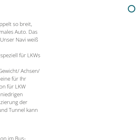
pelt so breit,
males Auto. Das
 Unser Navi weiß
speziell für LKWs
Gewicht/ Achsen/
eine für Ihr
on für LKW
 niedrigen
uzierung der
und Tunnel kann
ion im Bus-