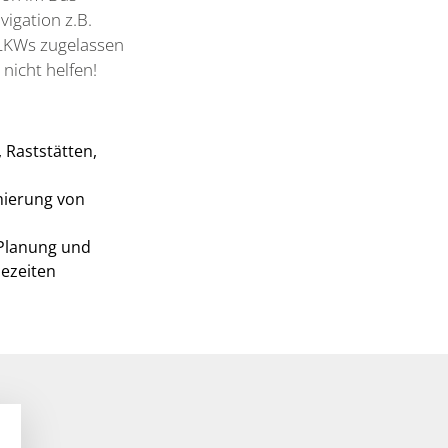
igation z.B.
 LKWs zugelassen
nicht helfen!
 Raststätten,
mierung von
 Planung und
ezeiten