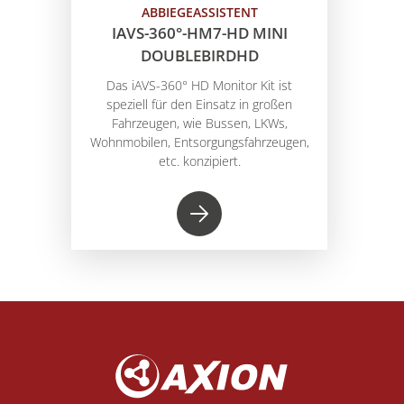
ABBIEGEASSISTENT
IAVS-360°-HM7-HD MINI
DOUBLEBIRDHD
Das iAVS-360° HD Monitor Kit ist
speziell für den Einsatz in großen
Fahrzeugen, wie Bussen, LKWs,
Wohnmobilen, Entsorgungsfahrzeugen,
etc. konzipiert.