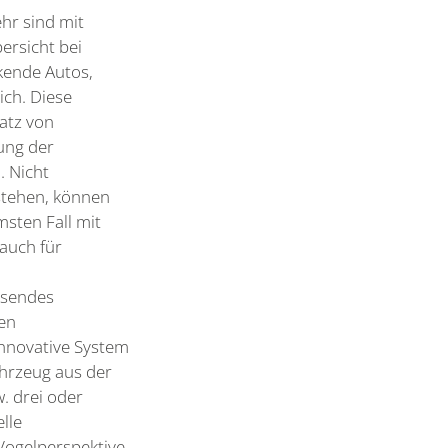
hr sind mit
ersicht bei
ende Autos,
ch. Diese
atz von
ung der
. Nicht
tstehen, können
msten Fall mit
 auch für
ssendes
hen
innovative System
hrzeug aus der
. drei oder
lle
Vogelperspektive