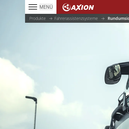
MENÜ
Produkte
Fahrerassistenzsysteme
Rundumsic