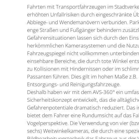
Fahrten mit Transportfahrzeugen im Stadtverke
erhöhten Unfallrisiken durch eingeschränkte Üb
Abbiege- und Wendemanövern verbunden. Park
enge Straßen und Fußgänger behindern zusätzli
Gefahrensituationen lassen sich durch den Eins
herkömmlichen Kamerasystemen und die Nutz
Fahrzeugspiegel nicht vollkommen unterbinden
einsehbare Bereiche, die durch tote Winkel en
zu Kollisionen mit Hindernissen oder im schlim
Passanten führen. Dies gilt im hohen Maße z.B.
Entsorgungs- und Reinigungsfahrzeuge.
Deshalb haben wir mit dem AVS-360° ein umfa
Sicherheitskonzept entwickelt, das die alltäglic
Gefahrenpotentiale dramatisch reduziert. Das 
bietet dem Fahrer eine Rundumsicht auf das Fa
Vogelperspektive. Die Verwendung von vier (bzw
sechs) Weitwinkelkameras, die durch eine spezie
Bildbearbeitungstechnik das Fahrzeug aus der 